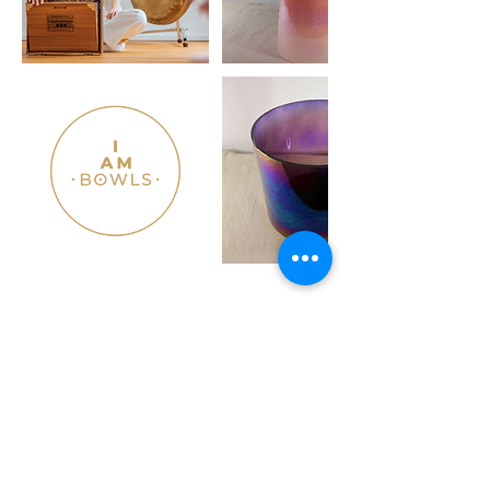
Cancellation Policy
Cancellation Policy – HOW TO SOUND
Your ticket is binding and non-refundable.
However, you have the option to:
Transfer your spot to a private course with an
individual date, or pass your ticket on to someone
else.