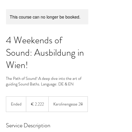
This course can no longer be booked.
4 Weekends of
Sound: Ausbildung in
Wien!
The Path of Sound! A deep dive into the art of
guiding Sound Baths. Language: DE & EN
2.222
Euro
Ended
E
€ 2.222
Karolinengasse 28
n
d
e
Service Description
d